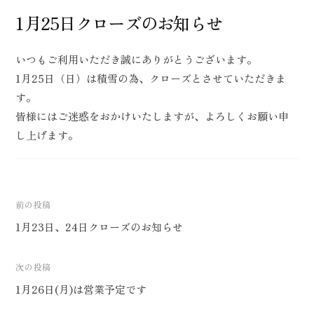
y
0
1月25日クローズのお知らせ
リ
s
件
ー
t
の
倶
いつもご利用いただき誠にありがとうございます。
f
コ
楽
1月25日（日）は積雪の為、クローズとさせていただきま
i
メ
部
す。
e
ン
皆様にはご迷惑をおかけいたしますが、よろしくお願い申
l
ト
し上げます。
d
投
前の投稿
稿
1月23日、24日クローズのお知らせ
ナ
ビ
次の投稿
ゲ
1月26日(月)は営業予定です
ー