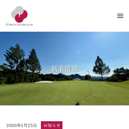
ー
コ
阜
ン
セ
メ
テ
ン
ニ
ン
ト
ュ
岐
岐
ー
フ
ツ
阜
阜
ィ
へ
県
ー
セ
ス
関
ル
ン
キ
市
ド
ト
ッ
新着情報
の
カ
フ
プ
ゴ
ン
ィ
ル
ト
ー
フ
リ
ー
ル
場
倶
ド
楽
カ
部
ン
2026年1月25日
b
/
お知らせ
ト