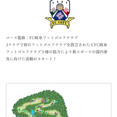
リ
ー
倶
楽
部
コース監修：FC岐阜フットゴルフクラブ
Jクラブで初のフットゴルフクラブを設立された≪FC岐阜
フットゴルフクラブ≫様の協力により新スポーツの国内普
及に向けた活動がスタート！