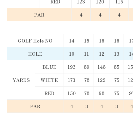
RED
123
120
115
12
PAR
4
4
4
4
GOLF Hole NO
14
15
16
16
17
HOLE
10
11
12
13
14
BLUE
193
89
148
85
151
YARDS
WHITE
173
78
122
75
124
RED
150
78
98
75
97
PAR
4
3
4
3
4