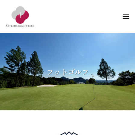
ー
コ
阜
ン
セ
メ
テ
ン
ニ
ン
ト
ュ
岐
岐
ー
フ
ツ
阜
阜
ィ
へ
県
ー
セ
ス
関
ル
ン
キ
市
ド
ト
ッ
フットゴルフ
の
カ
フ
プ
ゴ
ン
ィ
ル
ト
ー
フ
リ
ー
ル
場
倶
ド
楽
カ
部
ン
ト