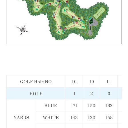
GOLF Hole NO
10
10
11
1
HOLE
１
２
3
4
BLUE
171
150
182
15
YARDS
WHITE
143
120
158
12