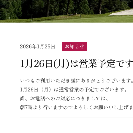
カ
ン
ト
リ
ー
2026年1月25日
b
/
お知らせ
倶
y
0
1月26日(月)は営業予定で
楽
s
件
部
t
の
いつもご利用いただき誠にありがとうございます
f
コ
1月26日（月）は通常営業の予定でございます。
i
メ
尚、お電話へのご対応につきましては、
e
ン
朝7時より行いますのでよろしくお願い申し上げ
l
ト
d