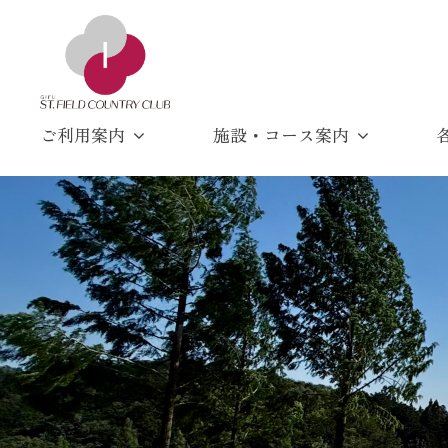
セ
コ
ン
ン
ト
テ
フ
ン
ィ
岐
岐
ツ
ご利用案内
施設・コース案内
ー
阜
阜
へ
ル
県
ス
セ
ド
関
キ
ン
カ
市
ッ
ン
ト
の
プ
ト
フ
ゴ
リ
ィ
ル
ー
フ
ー
倶
場
ル
楽
部
ド