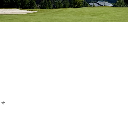
す
。
ます。