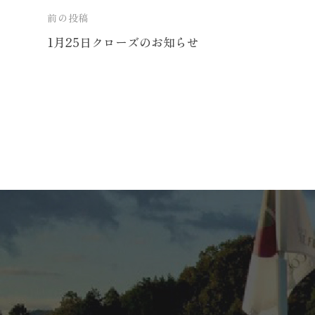
投
前の投稿
1月25日クローズのお知らせ
稿
ナ
ビ
ゲ
ー
シ
ョ
ン