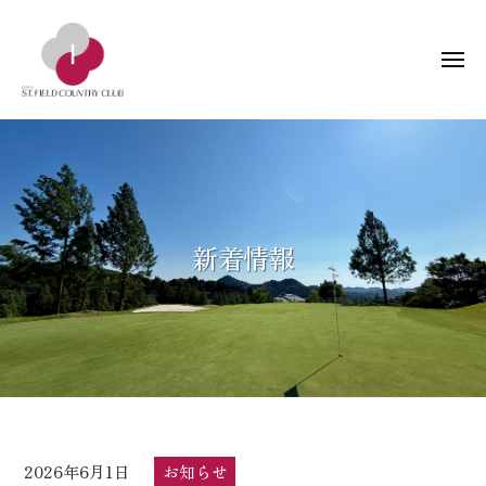
ー
コ
阜
ン
セ
メ
テ
ン
ニ
ン
ト
ュ
岐
岐
ー
フ
ツ
阜
阜
ィ
へ
県
ー
セ
ス
関
ル
ン
キ
市
ド
ト
ッ
新着情報
の
カ
フ
プ
ゴ
ン
ィ
ル
ト
ー
フ
リ
ー
ル
場
倶
ド
楽
カ
部
ン
2026年6月1日
b
/
お知らせ
ト