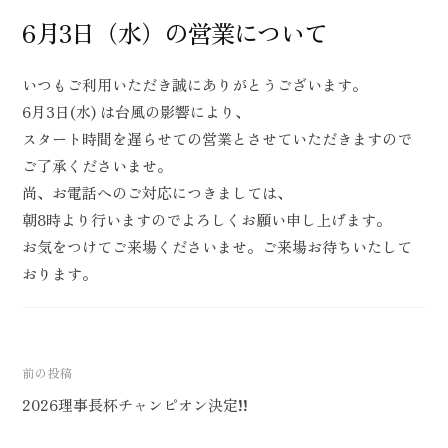
y
0
6月3日（水）の営業について
リ
s
件
ー
t
の
倶
いつもご利用いただき誠にありがとうございます。
f
コ
楽
6月3日(水) は台風の影響により、
i
メ
部
スタート時間を遅らせての営業とさせていただきますので
e
ン
ご了承くださいませ。
l
ト
尚、お電話へのご対応につきましては、
d
朝8時より行いますのでよろしくお願い申し上げます。
お気をつけてご来場くださいませ。ご来場お待ちいたして
おります。
投
前の投稿
稿
2026理事長杯チャンピオン決定!!
ナ