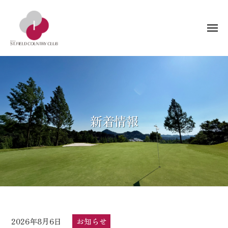
ー
コ
阜
ン
セ
メ
テ
ン
ニ
ン
ト
ュ
岐
岐
ー
フ
ツ
阜
阜
ィ
へ
県
ー
セ
ス
関
ル
ン
キ
市
ド
ト
ッ
新着情報
の
カ
フ
プ
ゴ
ン
ィ
ル
ト
ー
フ
リ
ー
ル
場
倶
ド
楽
カ
部
ン
2026年8月6日
b
/
お知らせ
ト