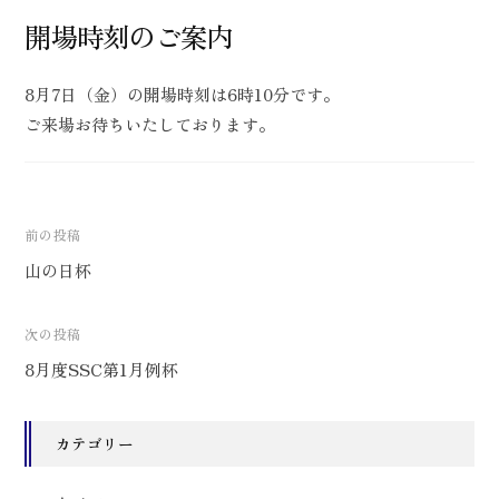
y
0
開場時刻のご案内
リ
s
件
ー
t
の
倶
8月7日（金）の開場時刻は6時10分です。
f
コ
楽
ご来場お待ちいたしております。
i
メ
部
e
ン
l
ト
d
投
前の投稿
稿
山の日杯
ナ
ビ
次の投稿
ゲ
8月度SSC第1月例杯
ー
シ
ョ
カテゴリー
ン